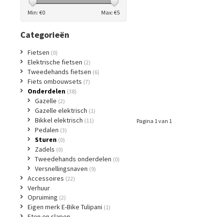
Min: €
0
Max: €
5
Categorieën
Fietsen
(0)
Elektrische fietsen
(2)
Tweedehands fietsen
(6)
Fiets ombouwsets
(7)
Onderdelen
(38)
Gazelle
(2)
Gazelle elektrisch
(1)
Bikkel elektrisch
(11)
Pagina 1 van 1
Pedalen
(3)
Sturen
(0)
Zadels
(0)
Tweedehands onderdelen
(0)
Versnellingsnaven
(9)
Accessoires
(22)
Verhuur
Opruiming
(2)
Eigen merk E-Bike Tulipani
(1)
Eten en slapen