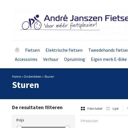
Fietsen
Elektrische fietsen
Tweedehands fietse
Accessoires
Verhuur
Opruiming
Eigen merk E-Bike 
Home
»
Onderdelen
»
Sturen
Sturen
De resultaten filteren
Foto-tabel
Lijst
Prijs
0 Producten