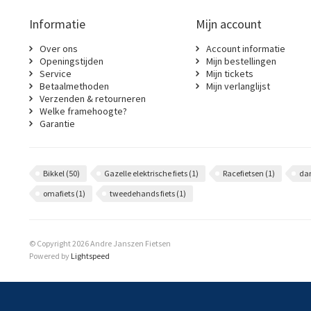
Informatie
Mijn account
Over ons
Account informatie
Openingstijden
Mijn bestellingen
Service
Mijn tickets
Betaalmethoden
Mijn verlanglijst
Verzenden & retourneren
Welke framehoogte?
Garantie
Bikkel
(50)
Gazelle elektrische fiets
(1)
Racefietsen
(1)
da
omafiets
(1)
tweedehands fiets
(1)
© Copyright 2026 Andre Janszen Fietsen
Powered by
Lightspeed