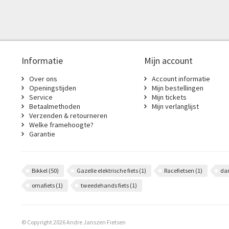
Informatie
Mijn account
Over ons
Account informatie
Openingstijden
Mijn bestellingen
Service
Mijn tickets
Betaalmethoden
Mijn verlanglijst
Verzenden & retourneren
Welke framehoogte?
Garantie
Bikkel
(50)
Gazelle elektrische fiets
(1)
Racefietsen
(1)
da
omafiets
(1)
tweedehands fiets
(1)
© Copyright 2026 Andre Janszen Fietsen