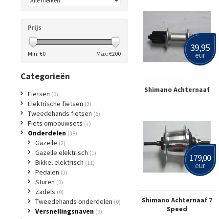
Prijs
39,95
Min: €
0
Max: €
200
eur
Categorieën
Shimano Achternaaf
Fietsen
(0)
Elektrische fietsen
(2)
Tweedehands fietsen
(6)
Fiets ombouwsets
(7)
Onderdelen
(38)
Gazelle
(2)
Gazelle elektrisch
(1)
179,00
Bikkel elektrisch
(11)
eur
Pedalen
(3)
Sturen
(0)
Zadels
(0)
Shimano Achternaaf 7
Tweedehands onderdelen
(0)
Speed
Versnellingsnaven
(9)