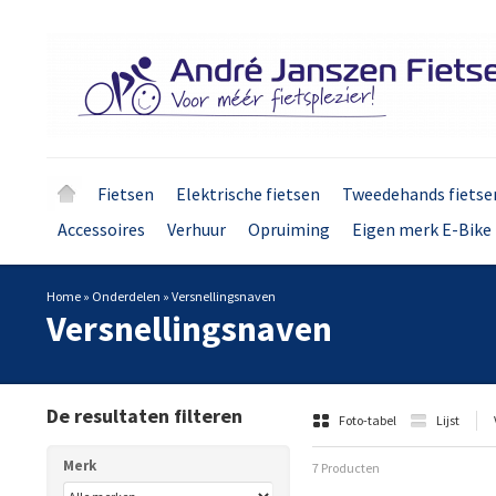
Fietsen
Elektrische fietsen
Tweedehands fietse
Accessoires
Verhuur
Opruiming
Eigen merk E-Bike 
Home
»
Onderdelen
»
Versnellingsnaven
Versnellingsnaven
De resultaten filteren
Foto-tabel
Lijst
Merk
7 Producten