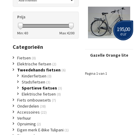
Prijs
195,00
Min: €
0
Max: €
200
eur
Categorieën
Gazelle Orange lite
Fietsen
(0)
Elektrische fietsen
(2)
Tweedehands fietsen
(6)
Pagina 1 van 1
Kinderfietsen
(0)
Stadsfietsen
(3)
Sportieve fietsen
(3)
Elektrische fietsen
(0)
Fiets ombouwsets
(7)
Onderdelen
(38)
Accessoires
(22)
Verhuur
Opruiming
(2)
Eigen merk E-Bike Tulipani
(1)