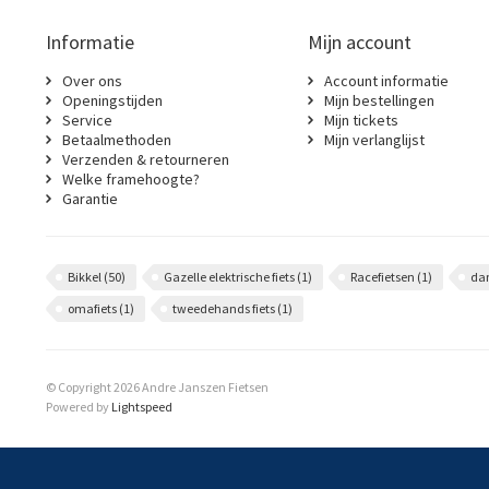
Informatie
Mijn account
Over ons
Account informatie
Openingstijden
Mijn bestellingen
Service
Mijn tickets
Betaalmethoden
Mijn verlanglijst
Verzenden & retourneren
Welke framehoogte?
Garantie
Bikkel
(50)
Gazelle elektrische fiets
(1)
Racefietsen
(1)
da
omafiets
(1)
tweedehands fiets
(1)
© Copyright 2026 Andre Janszen Fietsen
Powered by
Lightspeed