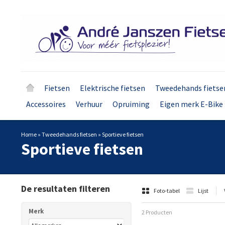
Fietsen
Elektrische fietsen
Tweedehands fietse
Accessoires
Verhuur
Opruiming
Eigen merk E-Bike 
Home
»
Tweedehands fietsen
»
Sportieve fietsen
Sportieve fietsen
De resultaten filteren
Foto-tabel
Lijst
Merk
2 Producten