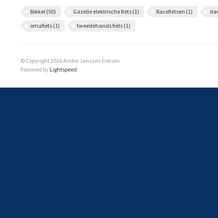
Bikkel
(50)
Gazelle elektrische fiets
(1)
Racefietsen
(1)
da
omafiets
(1)
tweedehands fiets
(1)
© Copyright 2026 Andre Janszen Fietsen
Powered by
Lightspeed