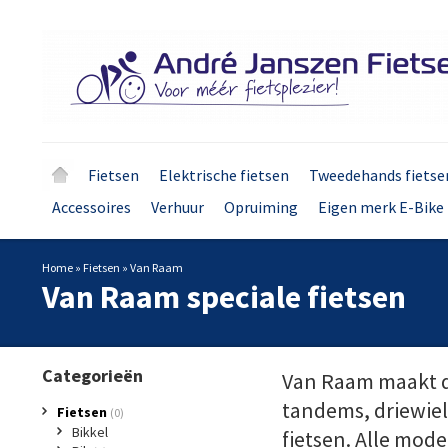
Fietsen
Elektrische fietsen
Tweedehands fietse
Accessoires
Verhuur
Opruiming
Eigen merk E-Bike 
Home
»
Fietsen
»
Van Raam
Van Raam speciale fietsen
Categorieën
Van Raam maakt dr
tandems, driewielt
Fietsen
(0)
Bikkel
fietsen. Alle model