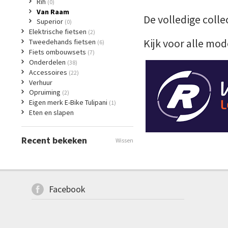
Rih
(0)
Van Raam
De volledige collec
Superior
(0)
Elektrische fietsen
(2)
Kijk voor alle mod
Tweedehands fietsen
(6)
Fiets ombouwsets
(7)
Onderdelen
(38)
Accessoires
(22)
Verhuur
Opruiming
(2)
Eigen merk E-Bike Tulipani
(1)
Eten en slapen
Recent bekeken
Wissen
Facebook