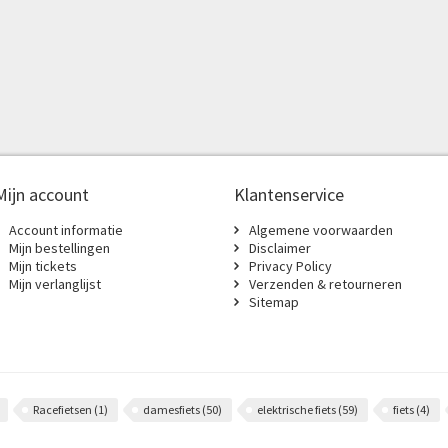
Mijn account
Klantenservice
Account informatie
Algemene voorwaarden
Mijn bestellingen
Disclaimer
Mijn tickets
Privacy Policy
Mijn verlanglijst
Verzenden & retourneren
Sitemap
Racefietsen
(1)
damesfiets
(50)
elektrische fiets
(59)
fiets
(4)