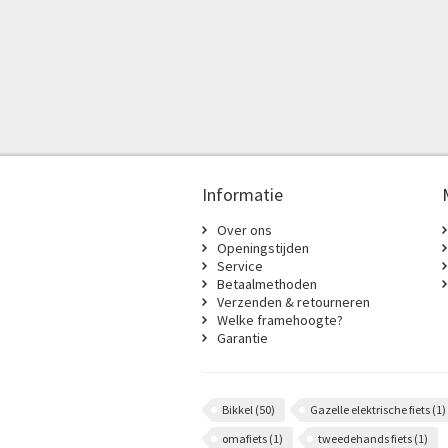
Informatie
Over ons
Openingstijden
Service
Betaalmethoden
Verzenden & retourneren
Welke framehoogte?
Garantie
Bikkel
(50)
Gazelle elektrische fiets
(1)
omafiets
(1)
tweedehands fiets
(1)