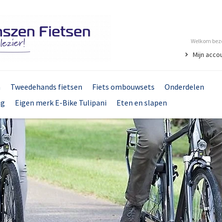
Welkom bezo
Mijn acco
n
Tweedehands fietsen
Fiets ombouwsets
Onderdelen
ng
Eigen merk E-Bike Tulipani
Eten en slapen