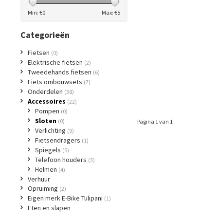
Min: €
0
Max: €
5
Categorieën
Fietsen
(0)
Elektrische fietsen
(2)
Tweedehands fietsen
(6)
Fiets ombouwsets
(7)
Onderdelen
(38)
Accessoires
(22)
Pompen
(0)
Sloten
(0)
Pagina 1 van 1
Verlichting
(9)
Fietsendragers
(1)
Spiegels
(5)
Telefoon houders
(3)
Helmen
(4)
Verhuur
Opruiming
(2)
Eigen merk E-Bike Tulipani
(1)
Eten en slapen