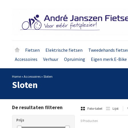
Fietsen
Elektrische fietsen
Tweedehands fietse
Accessoires
Verhuur
Opruiming
Eigen merk E-Bike 
Home
»
Accessoires
»
Sloten
Sloten
De resultaten filteren
Foto-tabel
Lijst
Prijs
0 Producten