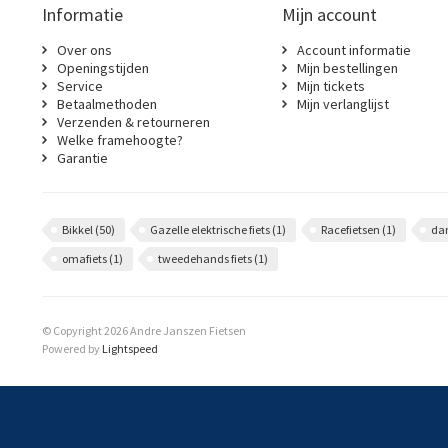
Informatie
Mijn account
Over ons
Account informatie
Openingstijden
Mijn bestellingen
Service
Mijn tickets
Betaalmethoden
Mijn verlanglijst
Verzenden & retourneren
Welke framehoogte?
Garantie
Bikkel
(50)
Gazelle elektrische fiets
(1)
Racefietsen
(1)
da
omafiets
(1)
tweedehands fiets
(1)
© Copyright 2026 Andre Janszen Fietsen
Powered by
Lightspeed