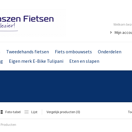
Welkom bezo
Mijn acco
n
Tweedehands fietsen
Fiets ombouwsets
Onderdelen
ng
Eigen merk E-Bike Tulipani
Eten en slapen
Foto-tabel
Lijst
Vergelijk producten (0)
To
 Producten