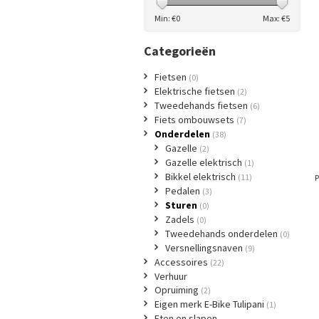
Min: €
0
Max: €
5
Categorieën
Fietsen
(0)
Elektrische fietsen
(2)
Tweedehands fietsen
(6)
Fiets ombouwsets
(7)
Onderdelen
(38)
Gazelle
(2)
Gazelle elektrisch
(1)
Bikkel elektrisch
(11)
P
Pedalen
(3)
Sturen
(0)
Zadels
(0)
Tweedehands onderdelen
(0)
Versnellingsnaven
(9)
Accessoires
(22)
Verhuur
Opruiming
(2)
Eigen merk E-Bike Tulipani
(1)
Eten en slapen