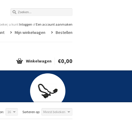
eker, u kunt
Inloggen
of
Een account aanmaken
unt
Mijn winkelwagen
Bestellen
€0,00
Winkelwagen
on:
16
Sorteren op:
Meest bekeken