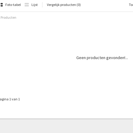
Foto-tabel
Lijst
Vergelijk producten (0)
To
 Producten
Geen producten gevonden!...
agina 1 van 1