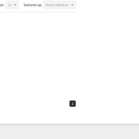
on:
12
Sorteren op:
Meest bekeken
1