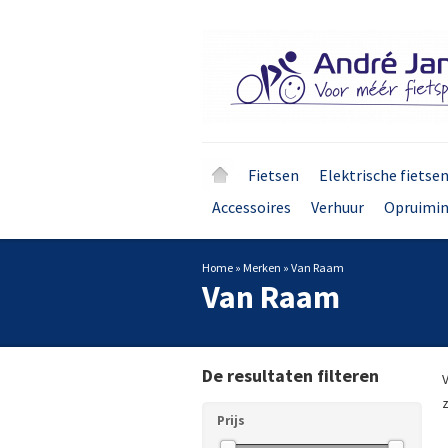
Fietsen
Elektrische fietse
Accessoires
Verhuur
Opruimi
Home
»
Merken
»
Van Raam
Van Raam
De resultaten filteren
z
Prijs