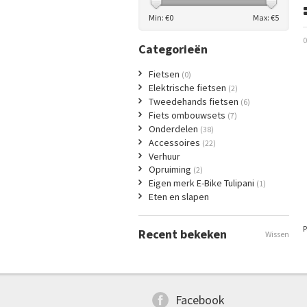
Min: €
0
Max: €
5
0
Categorieën
Fietsen
(0)
Elektrische fietsen
(2)
Tweedehands fietsen
(6)
Fiets ombouwsets
(7)
Onderdelen
(38)
Accessoires
(22)
Verhuur
Opruiming
(2)
Eigen merk E-Bike Tulipani
(1)
Eten en slapen
P
Recent bekeken
Wissen
Facebook