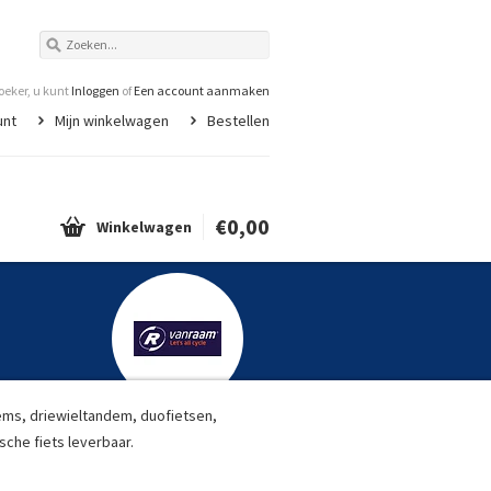
eker, u kunt
Inloggen
of
Een account aanmaken
unt
Mijn winkelwagen
Bestellen
€0,00
Winkelwagen
ems, driewieltandem, duofietsen,
ische fiets leverbaar.