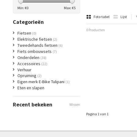
Min: €
0
Max: €
5
Foto-tabel
Lijst
Categorieën
0 Producten
Fietsen
(0)
Elektrische fietsen
(2)
Tweedehands fietsen
(6)
Fiets ombouwsets
(7)
Onderdelen
(38)
Accessoires
(22)
Verhuur
Opruiming
(2)
Eigen merk E-Bike Tulipani
(1)
Eten en slapen
Recent bekeken
Wissen
Pagina 1 van 1