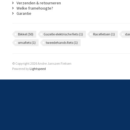
Verzenden & retourneren
Welke framehoogte?
Garantie
Bikkel
(50)
Gazelle elektrische fiets
(1)
Racefietsen
(1)
da
omafiets
(1)
tweedehands fiets
(1)
© Copyright 2026 Andre Janszen Fietsen
Powered by
Lightspeed