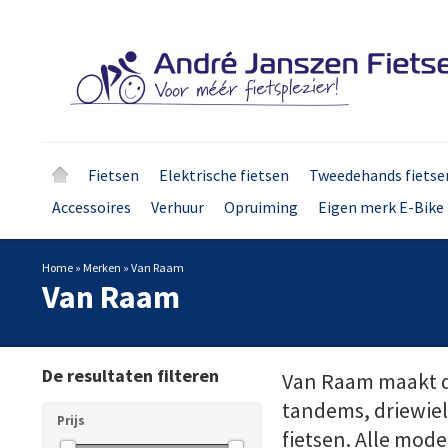
Fietsen
Elektrische fietsen
Tweedehands fietse
Accessoires
Verhuur
Opruiming
Eigen merk E-Bike 
Home
»
Merken
»
Van Raam
Van Raam
De resultaten filteren
Van Raam maakt dr
tandems, driewielt
Prijs
fietsen. Alle model