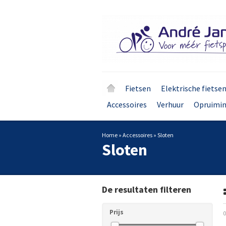
Fietsen
Elektrische fietse
Accessoires
Verhuur
Opruimi
Home
»
Accessoires
»
Sloten
Sloten
De resultaten filteren
Prijs
0