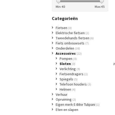
Min: €
0
Max: €
5
Categorieën
Fietsen
(0)
Elektrische fietsen
(2)
Tweedehands fietsen
(6)
Fiets ombouwsets
(7)
Onderdelen
(38)
Accessoires
(22)
Pompen
(0)
Sloten
(0)
P
Verlichting
(9)
Fietsendragers
(1)
Spiegels
(5)
Telefoon houders
(3)
Helmen
(4)
Verhuur
Opruiming
(2)
Eigen merk E-Bike Tulipani
(1)
Eten en slapen