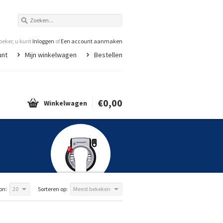
eker, u kunt
Inloggen
of
Een account aanmaken
unt
Mijn winkelwagen
Bestellen
€0,00
Winkelwagen
on:
20
Sorteren op:
Meest bekeken