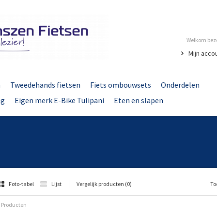
Welkom bezo
Mijn acco
n
Tweedehands fietsen
Fiets ombouwsets
Onderdelen
ng
Eigen merk E-Bike Tulipani
Eten en slapen
Foto-tabel
Lijst
Vergelijk producten (0)
To
 Producten