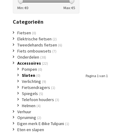
Min: €
0
Max: €
5
Categorieën
Fietsen
(0)
Elektrische fietsen
(2)
Tweedehands fietsen
(6)
Fiets ombouwsets
(7)
Onderdelen
(38)
Accessoires
(22)
Pompen
(0)
Sloten
(0)
Pagina 1 van 1
Verlichting
(9)
Fietsendragers
(1)
Spiegels
(5)
Telefoon houders
(3)
Helmen
(4)
Verhuur
Opruiming
(2)
Eigen merk E-Bike Tulipani
(1)
Eten en slapen