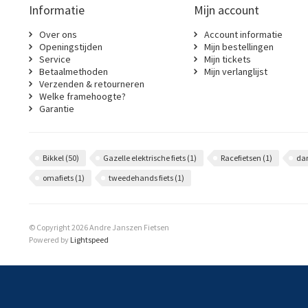
Informatie
Mijn account
Over ons
Account informatie
Openingstijden
Mijn bestellingen
Service
Mijn tickets
Betaalmethoden
Mijn verlanglijst
Verzenden & retourneren
Welke framehoogte?
Garantie
Bikkel
(50)
Gazelle elektrische fiets
(1)
Racefietsen
(1)
da
omafiets
(1)
tweedehands fiets
(1)
© Copyright 2026 Andre Janszen Fietsen
Powered by
Lightspeed