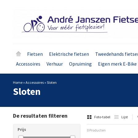
Fietsen
Elektrische fietsen
Tweedehands fietse
Accessoires
Verhuur
Opruiming
Eigen merk E-Bike 
Home
»
Accessoires
»
Sloten
Sloten
De resultaten filteren
Foto-tabel
Lijst
Prijs
0 Producten