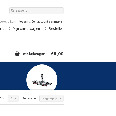
eker, u kunt
Inloggen
of
Een account aanmaken
unt
Mijn winkelwagen
Bestellen
€0,00
Winkelwagen
Toon:
12
Sorteren op:
Laagste prijs