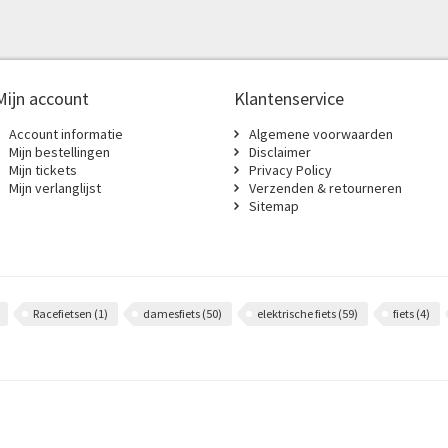
Mijn account
Klantenservice
Account informatie
Algemene voorwaarden
Mijn bestellingen
Disclaimer
Mijn tickets
Privacy Policy
Mijn verlanglijst
Verzenden & retourneren
Sitemap
Racefietsen
(1)
damesfiets
(50)
elektrische fiets
(59)
fiets
(4)