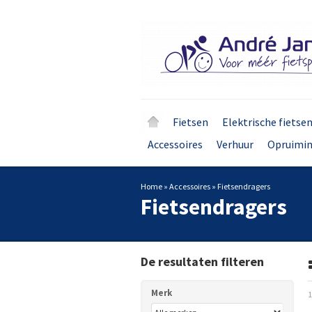
Fietsen
Elektrische fietse
Accessoires
Verhuur
Opruimi
Home
»
Accessoires
»
Fietsendragers
Fietsendragers
De resultaten filteren
Merk
1