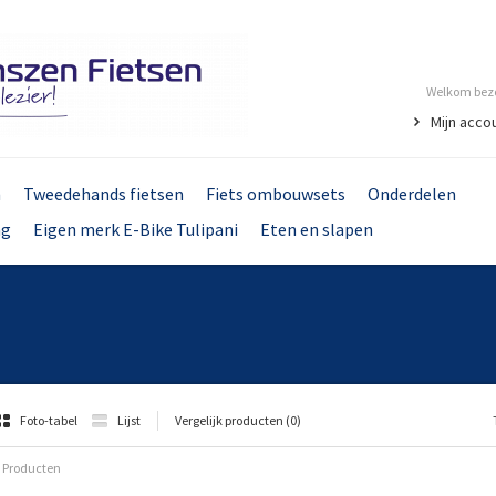
Welkom bezo
Mijn acco
n
Tweedehands fietsen
Fiets ombouwsets
Onderdelen
ng
Eigen merk E-Bike Tulipani
Eten en slapen
Foto-tabel
Lijst
Vergelijk producten (0)
 Producten