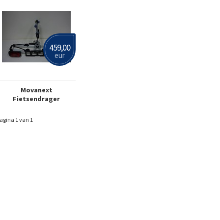
459,00
eur
Movanext
Fietsendrager
agina 1 van 1