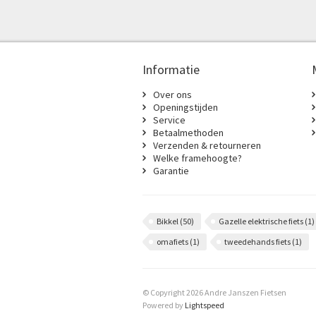
Informatie
Over ons
Openingstijden
Service
Betaalmethoden
Verzenden & retourneren
Welke framehoogte?
Garantie
Bikkel
(50)
Gazelle elektrische fiets
(1)
omafiets
(1)
tweedehands fiets
(1)
© Copyright 2026 Andre Janszen Fietsen
Powered by
Lightspeed