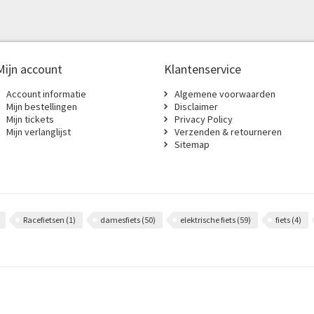
Mijn account
Klantenservice
Account informatie
Algemene voorwaarden
Mijn bestellingen
Disclaimer
Mijn tickets
Privacy Policy
Mijn verlanglijst
Verzenden & retourneren
Sitemap
Racefietsen
(1)
damesfiets
(50)
elektrische fiets
(59)
fiets
(4)