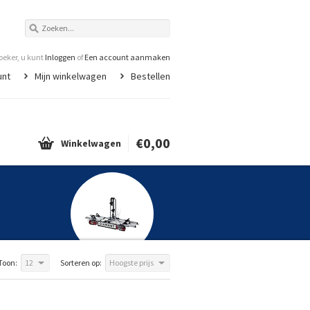
eker, u kunt
Inloggen
of
Een account aanmaken
unt
Mijn winkelwagen
Bestellen
€0,00
Winkelwagen
Toon:
12
Sorteren op:
Hoogste prijs