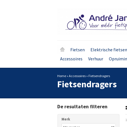
Fietsen
Elektrische fietse
Accessoires
Verhuur
Opruimi
Home
»
Accessoires
»
Fietsendragers
Fietsendragers
De resultaten filteren
Merk
1