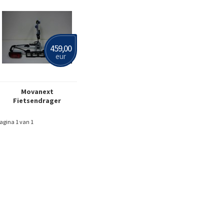
459,00
eur
Movanext
Fietsendrager
agina 1 van 1