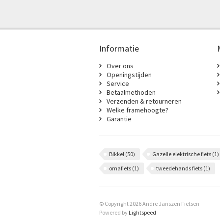
Informatie
Over ons
Openingstijden
Service
Betaalmethoden
Verzenden & retourneren
Welke framehoogte?
Garantie
Bikkel
(50)
Gazelle elektrische fiets
(1)
omafiets
(1)
tweedehands fiets
(1)
© Copyright 2026 Andre Janszen Fietsen
Powered by
Lightspeed