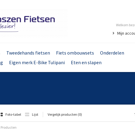
Welkom bezo
Mijn acco
n
Tweedehands fietsen
Fiets ombouwsets
Onderdelen
ng
Eigen merk E-Bike Tulipani
Eten en slapen
Foto-tabel
Lijst
Vergelijk producten (0)
 Producten