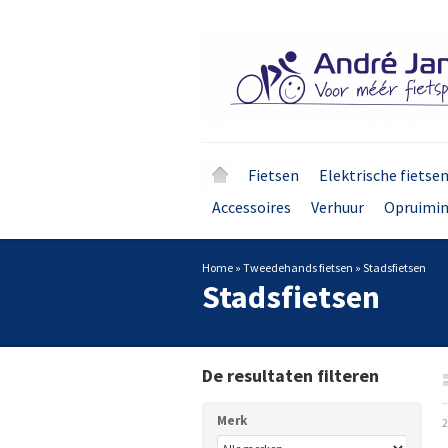
Fietsen
Elektrische fietse
Accessoires
Verhuur
Opruimi
Home
»
Tweedehands fietsen
»
Stadsfietsen
Stadsfietsen
De resultaten filteren
Merk
2