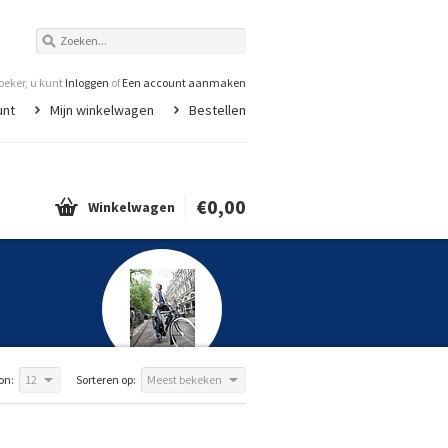
eker, u kunt
Inloggen
of
Een account aanmaken
unt
Mijn winkelwagen
Bestellen
€0,00
Winkelwagen
on:
12
Sorteren op:
Meest bekeken