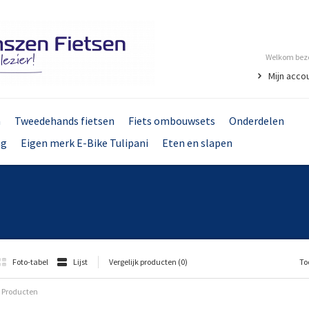
Welkom bezo
Mijn acco
n
Tweedehands fietsen
Fiets ombouwsets
Onderdelen
ng
Eigen merk E-Bike Tulipani
Eten en slapen
Foto-tabel
Lijst
Vergelijk producten (0)
To
 Producten