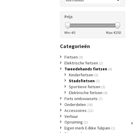
Prijs
Min: €
0
Max: €
250
Categorieën
Fietsen
(0)
Elektrische fietsen
(2)
Tweedehands fietsen
(6)
Kinderfietsen
(0)
Stadsfietsen
(3)
Sportieve fietsen
(3)
Elektrische fietsen
(0)
Fiets ombouwsets
(7)
Onderdelen
(38)
Accessoires
(22)
Verhuur
Opruiming
(2)
P
Eigen merk E-Bike Tulipani
(1)