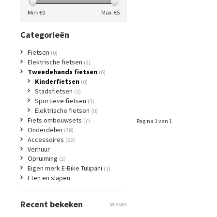
Min: €
0
Max: €
5
Categorieën
Fietsen
(0)
Elektrische fietsen
(2)
Tweedehands fietsen
(6)
Kinderfietsen
(0)
Stadsfietsen
(3)
Sportieve fietsen
(3)
Elektrische fietsen
(0)
Fiets ombouwsets
(7)
Pagina 1 van 1
Onderdelen
(38)
Accessoires
(22)
Verhuur
Opruiming
(2)
Eigen merk E-Bike Tulipani
(1)
Eten en slapen
Recent bekeken
Wissen