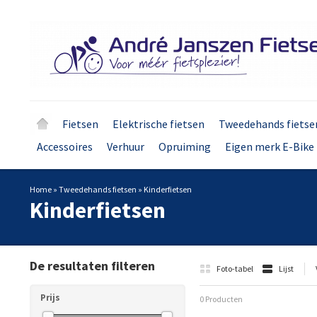
Fietsen
Elektrische fietsen
Tweedehands fietse
Accessoires
Verhuur
Opruiming
Eigen merk E-Bike 
Home
»
Tweedehands fietsen
»
Kinderfietsen
Kinderfietsen
De resultaten filteren
Foto-tabel
Lijst
Prijs
0 Producten