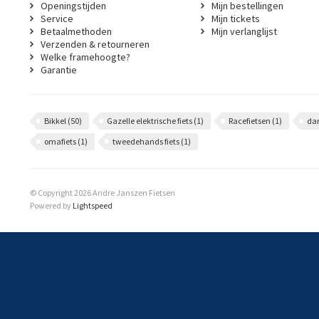
Openingstijden
Mijn bestellingen
Service
Mijn tickets
Betaalmethoden
Mijn verlanglijst
Verzenden & retourneren
Welke framehoogte?
Garantie
Bikkel
(50)
Gazelle elektrische fiets
(1)
Racefietsen
(1)
da
omafiets
(1)
tweedehands fiets
(1)
© Copyright 2026 Andre Janszen Fietsen
Powered by
Lightspeed