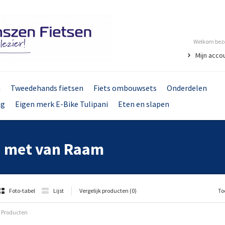
Welkom bezo
Mijn acco
n
Tweedehands fietsen
Fiets ombouwsets
Onderdelen
ng
Eigen merk E-Bike Tulipani
Eten en slapen
d met van Raam
Foto-tabel
Lijst
Vergelijk producten (0)
To
 Producten