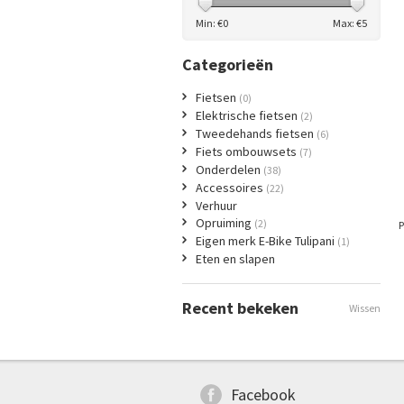
Min: €
0
Max: €
5
Categorieën
Fietsen
(0)
Elektrische fietsen
(2)
Tweedehands fietsen
(6)
Fiets ombouwsets
(7)
Onderdelen
(38)
Accessoires
(22)
Verhuur
Opruiming
(2)
P
Eigen merk E-Bike Tulipani
(1)
Eten en slapen
Recent bekeken
Wissen
Facebook