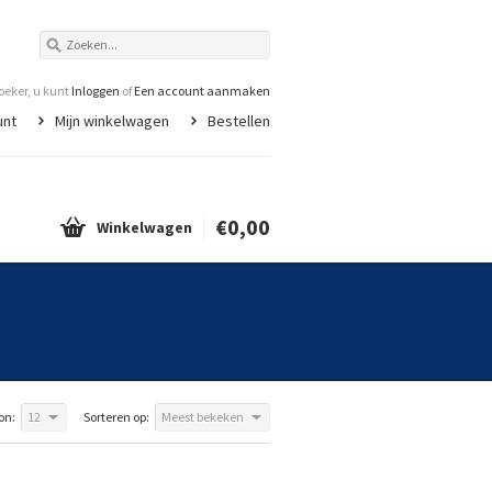
eker, u kunt
Inloggen
of
Een account aanmaken
unt
Mijn winkelwagen
Bestellen
€0,00
Winkelwagen
on:
12
Sorteren op:
Meest bekeken