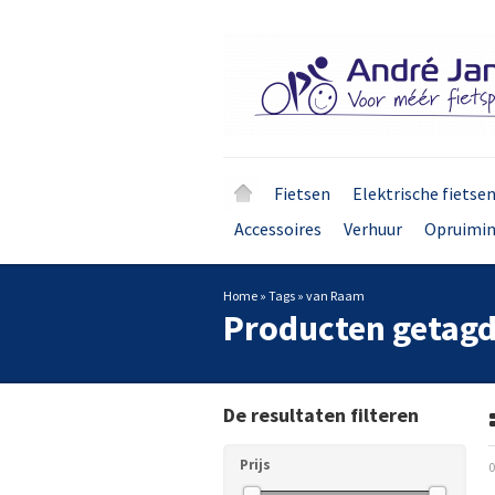
Fietsen
Elektrische fietse
Accessoires
Verhuur
Opruimi
Home
»
Tags
»
van Raam
Producten getag
De resultaten filteren
Prijs
0