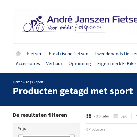
Fietsen
Elektrische fietsen
Tweedehands fietse
Accessoires
Verhuur
Opruiming
Eigen merk E-Bike 
Home
»
Tags
»
sport
Producten getagd met sport
De resultaten filteren
Foto-tabel
Lijst
Prijs
0 Producten