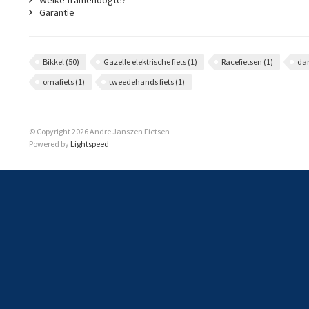
Welke framehoogte?
Garantie
Bikkel
(50)
Gazelle elektrische fiets
(1)
Racefietsen
(1)
da
omafiets
(1)
tweedehands fiets
(1)
© Copyright 2026 Andre Janszen Fietsen
Powered by
Lightspeed