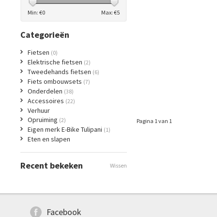
Min: €
0
Max: €
5
Categorieën
Fietsen
(0)
Elektrische fietsen
(2)
Tweedehands fietsen
(6)
Fiets ombouwsets
(7)
Onderdelen
(38)
Accessoires
(22)
Verhuur
Opruiming
(2)
Pagina 1 van 1
Eigen merk E-Bike Tulipani
(1)
Eten en slapen
Recent bekeken
Wissen
Facebook