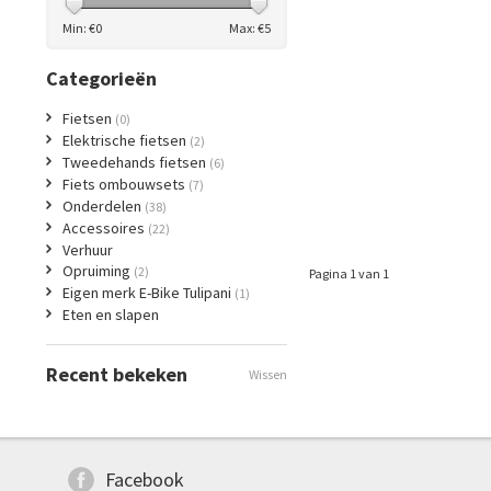
Min: €
0
Max: €
5
Categorieën
Fietsen
(0)
Elektrische fietsen
(2)
Tweedehands fietsen
(6)
Fiets ombouwsets
(7)
Onderdelen
(38)
Accessoires
(22)
Verhuur
Opruiming
(2)
Pagina 1 van 1
Eigen merk E-Bike Tulipani
(1)
Eten en slapen
Recent bekeken
Wissen
Facebook