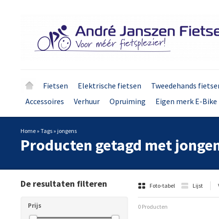
Fietsen
Elektrische fietsen
Tweedehands fietse
Accessoires
Verhuur
Opruiming
Eigen merk E-Bike 
Home
»
Tags
»
jongens
Producten getagd met jonge
De resultaten filteren
Foto-tabel
Lijst
Prijs
0 Producten