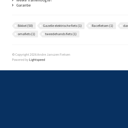
Welke framehoogte?
Garantie
Bikkel
(50)
Gazelle elektrische fiets
(1)
Racefietsen
(1)
da
omafiets
(1)
tweedehands fiets
(1)
© Copyright 2026 Andre Janszen Fietsen
Powered by
Lightspeed