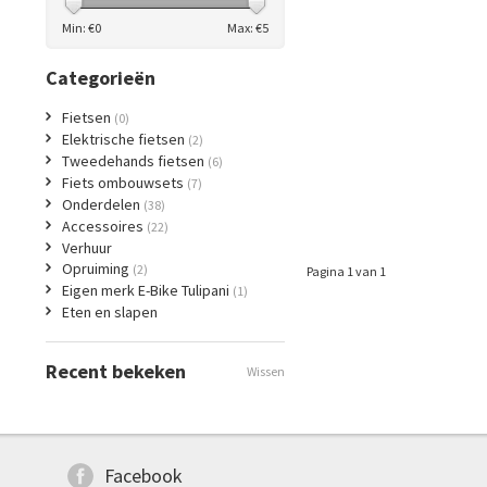
Min: €
0
Max: €
5
Categorieën
Fietsen
(0)
Elektrische fietsen
(2)
Tweedehands fietsen
(6)
Fiets ombouwsets
(7)
Onderdelen
(38)
Accessoires
(22)
Verhuur
Opruiming
(2)
Pagina 1 van 1
Eigen merk E-Bike Tulipani
(1)
Eten en slapen
Recent bekeken
Wissen
Facebook