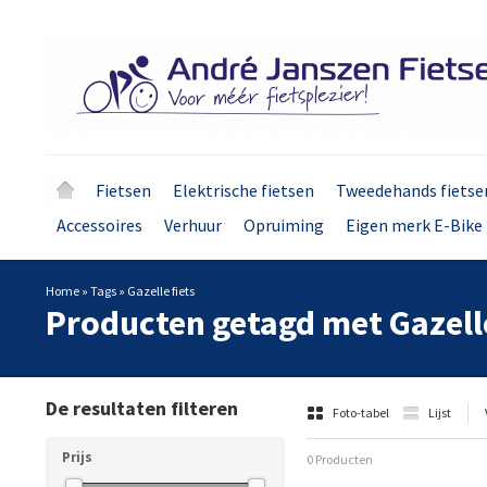
Fietsen
Elektrische fietsen
Tweedehands fietse
Accessoires
Verhuur
Opruiming
Eigen merk E-Bike 
Home
»
Tags
»
Gazelle fiets
Producten getagd met Gazelle
De resultaten filteren
Foto-tabel
Lijst
Prijs
0 Producten