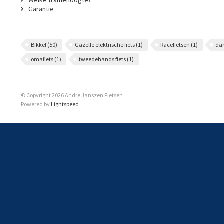
Welke framehoogte?
Garantie
Bikkel
(50)
Gazelle elektrische fiets
(1)
Racefietsen
(1)
da
omafiets
(1)
tweedehands fiets
(1)
© Copyright 2026 Andre Janszen Fietsen
Powered by
Lightspeed