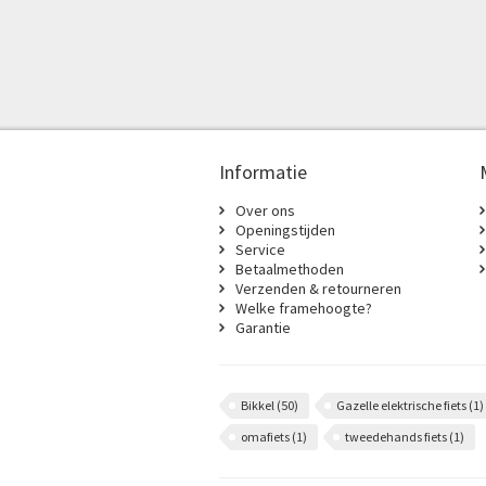
Informatie
Over ons
Openingstijden
Service
Betaalmethoden
Verzenden & retourneren
Welke framehoogte?
Garantie
Bikkel
(50)
Gazelle elektrische fiets
(1)
omafiets
(1)
tweedehands fiets
(1)