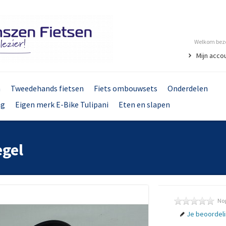
Welkom bezo
Mijn acco
n
Tweedehands fietsen
Fiets ombouwsets
Onderdelen
ng
Eigen merk E-Bike Tulipani
Eten en slapen
egel
Nog
Je beoordel