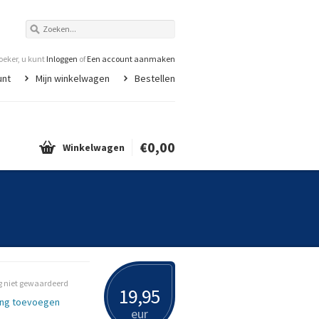
eker, u kunt
Inloggen
of
Een account aanmaken
unt
Mijn winkelwagen
Bestellen
€0,00
Winkelwagen
 niet gewaardeerd
19,95
ing toevoegen
eur