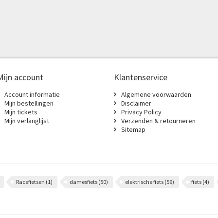
Mijn account
Klantenservice
Account informatie
Algemene voorwaarden
Mijn bestellingen
Disclaimer
Mijn tickets
Privacy Policy
Mijn verlanglijst
Verzenden & retourneren
Sitemap
Racefietsen
(1)
damesfiets
(50)
elektrische fiets
(59)
fiets
(4)