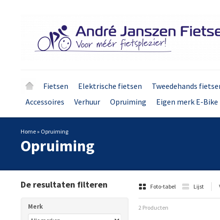
Fietsen
Elektrische fietsen
Tweedehands fietse
Accessoires
Verhuur
Opruiming
Eigen merk E-Bike 
Home
»
Opruiming
Opruiming
De resultaten filteren
Foto-tabel
Lijst
Merk
2 Producten