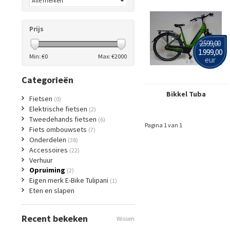
Prijs
2.599,00
1.999,00
Min: €
0
Max: €
2000
eur
Categorieën
Bikkel Tuba
Fietsen
(0)
Elektrische fietsen
(2)
Tweedehands fietsen
(6)
Pagina 1 van 1
Fiets ombouwsets
(7)
Onderdelen
(38)
Accessoires
(22)
Verhuur
Opruiming
(2)
Eigen merk E-Bike Tulipani
(1)
Eten en slapen
Recent bekeken
Wissen