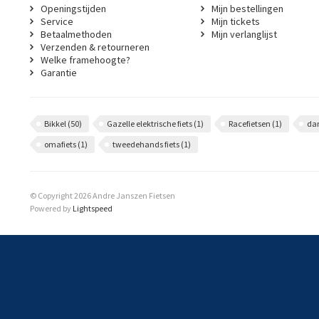
Openingstijden
Mijn bestellingen
Service
Mijn tickets
Betaalmethoden
Mijn verlanglijst
Verzenden & retourneren
Welke framehoogte?
Garantie
Bikkel
(50)
Gazelle elektrische fiets
(1)
Racefietsen
(1)
da
omafiets
(1)
tweedehands fiets
(1)
© Copyright 2026 Andre Janszen Fietsen
Powered by
Lightspeed