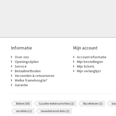
Informatie
Mijn account
Over ons
Account informatie
Openingstijden
Mijn bestellingen
Service
Mijn tickets
Betaalmethoden
Mijn verlanglijst
Verzenden & retourneren
Welke framehoogte?
Garantie
Bikkel
(50)
Gazelle elektrische fiets
(1)
Racefietsen
(1)
da
omafiets
(1)
tweedehands fiets
(1)