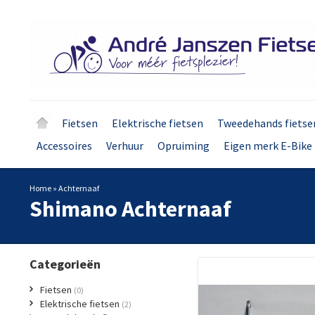
Fietsen
Elektrische fietsen
Tweedehands fietse
Accessoires
Verhuur
Opruiming
Eigen merk E-Bike 
Home
»
Achternaaf
Shimano
Achternaaf
Categorieën
Fietsen
(0)
Elektrische fietsen
(2)