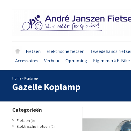
Fietsen
Elektrische fietsen
Tweedehands fietse
Accessoires
Verhuur
Opruiming
Eigen merk E-Bike 
Home
»
Koplamp
Gazelle
Koplamp
Categorieën
Fietsen
(0)
Elektrische fietsen
(2)