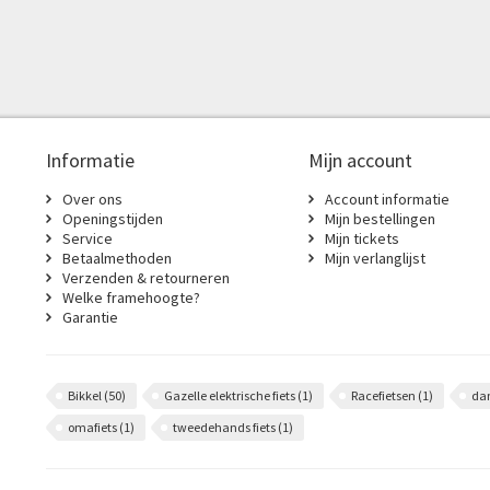
Informatie
Mijn account
Over ons
Account informatie
Openingstijden
Mijn bestellingen
Service
Mijn tickets
Betaalmethoden
Mijn verlanglijst
Verzenden & retourneren
Welke framehoogte?
Garantie
Bikkel
(50)
Gazelle elektrische fiets
(1)
Racefietsen
(1)
da
omafiets
(1)
tweedehands fiets
(1)