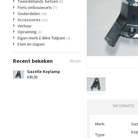
Tweedehands fietsen
(6)
Fiets ombouwsets
(7)
Onderdelen
(38)
Accessoires
(22)
Verhuur
Opruiming
(2)
Eigen merk E-Bike Tulipani
(1)
Eten en slapen
Recent bekeken
Wissen
Gazelle Koplamp
€49,95
INFORMATIE
Merk:
Gaz
ko
Type: