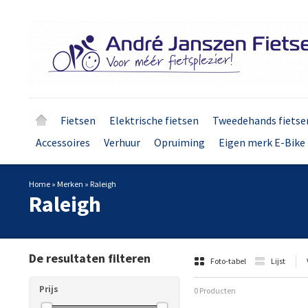
Fietsen
Elektrische fietsen
Tweedehands fietse
Accessoires
Verhuur
Opruiming
Eigen merk E-Bike 
Home
»
Merken
»
Raleigh
Raleigh
De resultaten filteren
Foto-tabel
Lijst
Prijs
0 Producten