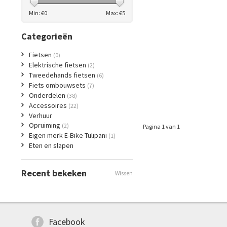
Min: €
0
Max: €
5
Categorieën
Fietsen
(0)
Elektrische fietsen
(2)
Tweedehands fietsen
(6)
Fiets ombouwsets
(7)
Onderdelen
(38)
Accessoires
(22)
Verhuur
Opruiming
(2)
Pagina 1 van 1
Eigen merk E-Bike Tulipani
(1)
Eten en slapen
Recent bekeken
Wissen
Facebook