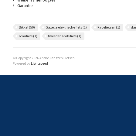
Welke framehoogte?
Garantie
Bikkel
(50)
Gazelle elektrische fiets
(1)
Racefietsen
(1)
da
omafiets
(1)
tweedehands fiets
(1)
© Copyright 2026 Andre Janszen Fietsen
Powered by
Lightspeed