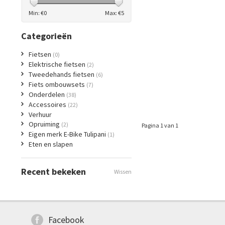
Min: €
0
Max: €
5
Categorieën
Fietsen
(0)
Elektrische fietsen
(2)
Tweedehands fietsen
(6)
Fiets ombouwsets
(7)
Onderdelen
(38)
Accessoires
(22)
Verhuur
Opruiming
(2)
Pagina 1 van 1
Eigen merk E-Bike Tulipani
(1)
Eten en slapen
Recent bekeken
Wissen
Facebook