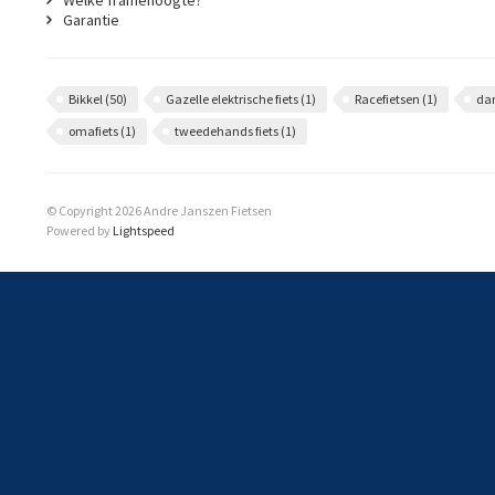
Welke framehoogte?
Garantie
Bikkel
(50)
Gazelle elektrische fiets
(1)
Racefietsen
(1)
da
omafiets
(1)
tweedehands fiets
(1)
© Copyright 2026 Andre Janszen Fietsen
Powered by
Lightspeed