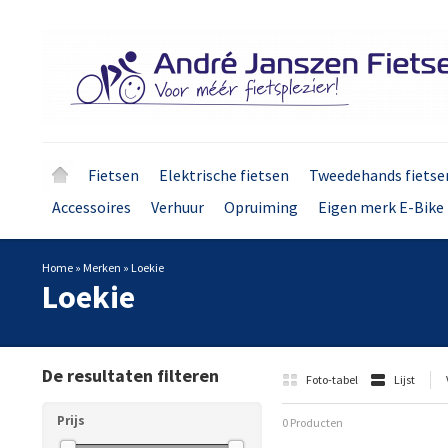
Fietsen
Elektrische fietsen
Tweedehands fietse
Accessoires
Verhuur
Opruiming
Eigen merk E-Bike 
Home
»
Merken
»
Loekie
Loekie
De resultaten filteren
Foto-tabel
Lijst
Prijs
0 Producten