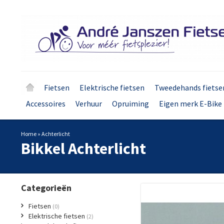
Fietsen
Elektrische fietsen
Tweedehands fietse
Accessoires
Verhuur
Opruiming
Eigen merk E-Bike 
Home
»
Achterlicht
Bikkel
Achterlicht
Categorieën
Fietsen
(0)
Elektrische fietsen
(2)