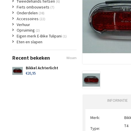
Tweedehands fietsen
(6)
Fiets ombouwsets
(7)
Onderdelen
(38)
Accessoires
(22)
Verhuur
Opruiming
(2)
Eigen merk E-Bike Tulipani
(1)
Eten en slapen
Recent bekeken
Wissen
Bikkel Achterlicht
€20,95
INFORMATIE
Merk:
Bik
T4
Type: