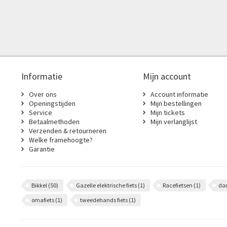
Informatie
Mijn account
Over ons
Account informatie
Openingstijden
Mijn bestellingen
Service
Mijn tickets
Betaalmethoden
Mijn verlanglijst
Verzenden & retourneren
Welke framehoogte?
Garantie
Bikkel
(50)
Gazelle elektrische fiets
(1)
Racefietsen
(1)
da
omafiets
(1)
tweedehands fiets
(1)