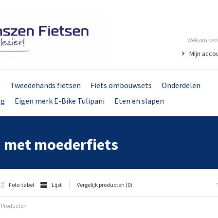
Welkom bezo
Mijn acco
n
Tweedehands fietsen
Fiets ombouwsets
Onderdelen
ng
Eigen merk E-Bike Tulipani
Eten en slapen
 met moederfiets
Foto-tabel
Lijst
Vergelijk producten (0)
 Producten