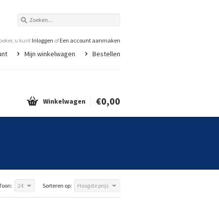
eker, u kunt
Inloggen
of
Een account aanmaken
unt
Mijn winkelwagen
Bestellen
€0,00
Winkelwagen
Toon:
24
Sorteren op:
Hoogste prijs