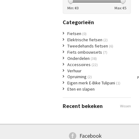
Min: €
0
Max: €
5
Categorieën
Fietsen
(0)
Elektrische fietsen
(2)
Tweedehands fietsen
(6)
Fiets ombouwsets
(7)
Onderdelen
(38)
Accessoires
(22)
Verhuur
Opruiming
(2)
P
Eigen merk E-Bike Tulipani
(1)
Eten en slapen
Recent bekeken
Wissen
Facebook