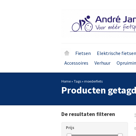
Fietsen
Elektrische fietse
Accessoires
Verhuur
Opruimi
Home
»
Tags
»
moederfiets
Producten getagd
De resultaten filteren
Prijs
0