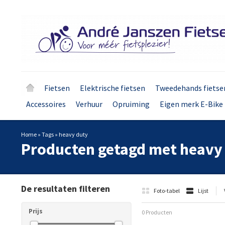
Fietsen
Elektrische fietsen
Tweedehands fietse
Accessoires
Verhuur
Opruiming
Eigen merk E-Bike 
Home
»
Tags
»
heavy duty
Producten getagd met heavy
De resultaten filteren
Foto-tabel
Lijst
Prijs
0 Producten