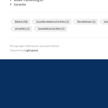
Welke framehoogte?
Garantie
Bikkel
(50)
Gazelle elektrische fiets
(1)
Racefietsen
(1)
da
omafiets
(1)
tweedehands fiets
(1)
© Copyright 2026 Andre Janszen Fietsen
Powered by
Lightspeed