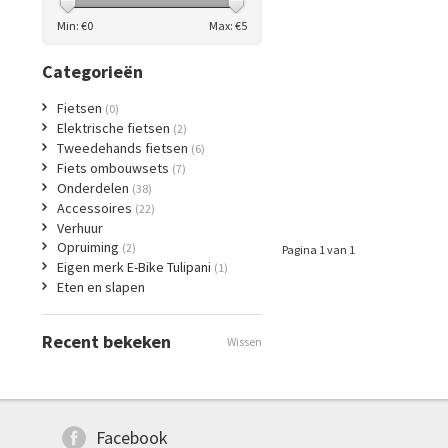
Min: €
0
Max: €
5
Categorieën
Fietsen
(0)
Elektrische fietsen
(2)
Tweedehands fietsen
(6)
Fiets ombouwsets
(7)
Onderdelen
(38)
Accessoires
(22)
Verhuur
Opruiming
(2)
Pagina 1 van 1
Eigen merk E-Bike Tulipani
(1)
Eten en slapen
Recent bekeken
Wissen
Facebook