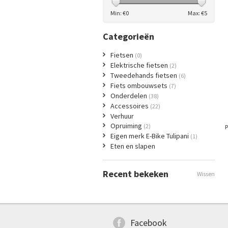
Min: €
0
Max: €
5
Categorieën
Fietsen
(0)
Elektrische fietsen
(2)
Tweedehands fietsen
(6)
Fiets ombouwsets
(7)
Onderdelen
(38)
Accessoires
(22)
Verhuur
Opruiming
(2)
P
Eigen merk E-Bike Tulipani
(1)
Eten en slapen
Recent bekeken
Wissen
Facebook