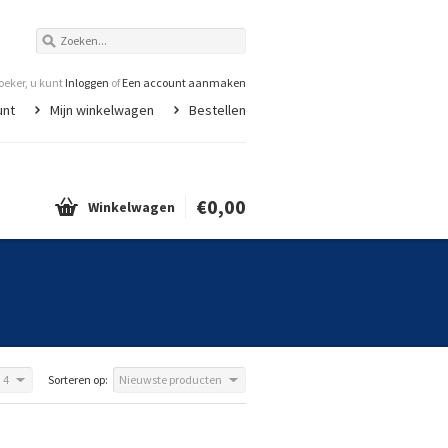
eker, u kunt
Inloggen
of
Een account aanmaken
unt
Mijn winkelwagen
Bestellen
€0,00
Winkelwagen
4
Sorteren op:
Nieuwste producten