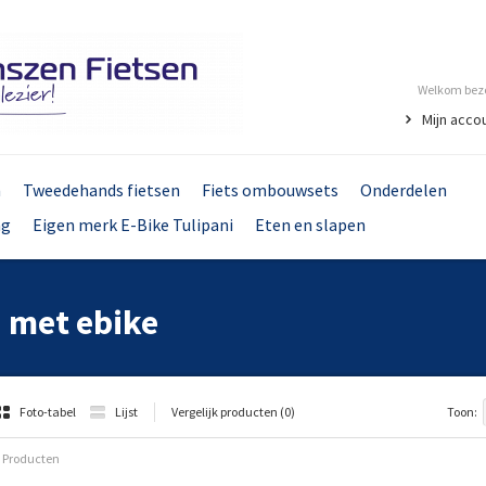
Welkom bezo
Mijn acco
n
Tweedehands fietsen
Fiets ombouwsets
Onderdelen
ng
Eigen merk E-Bike Tulipani
Eten en slapen
 met ebike
Foto-tabel
Lijst
Vergelijk producten (0)
Toon:
 Producten