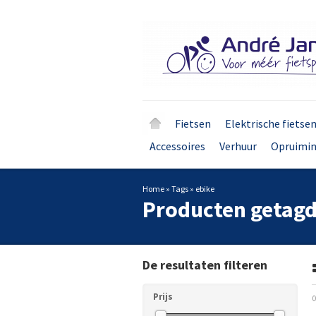
Fietsen
Elektrische fietse
Accessoires
Verhuur
Opruimi
Home
»
Tags
»
ebike
Producten getagd
De resultaten filteren
Prijs
0