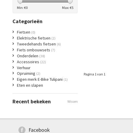
Min: €
0
Max: €
5
Categorieën
Fietsen
(0)
Elektrische fietsen
(2)
Tweedehands fietsen
(6)
Fiets ombouwsets
(7)
Onderdelen
(38)
Accessoires
(22)
Verhuur
Opruiming
(2)
Pagina 1 van 1
Eigen merk E-Bike Tulipani
(1)
Eten en slapen
Recent bekeken
Wissen
Facebook