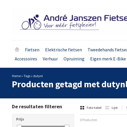
Fietsen
Elektrische fietsen
Tweedehands fietse
Accessoires
Verhuur
Opruiming
Eigen merk E-Bike 
Home
»
Tags
»
dutynl
Producten getagd met dutyn
De resultaten filteren
Foto-tabel
Lijst
Prijs
0 Producten