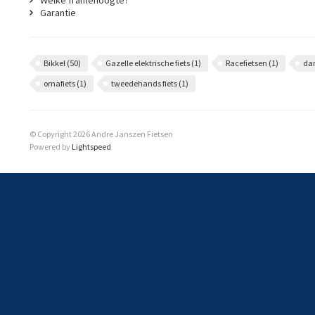
Welke framehoogte?
Garantie
Bikkel
(50)
Gazelle elektrische fiets
(1)
Racefietsen
(1)
da
omafiets
(1)
tweedehands fiets
(1)
© Copyright 2026 Andre Janszen Fietsen
Powered by
Lightspeed