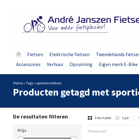
Fietsen
Elektrische fietsen
Tweedehands fietse
Accessoires
Verhuur
Opruiming
Eigen merk E-Bike 
Home
»
Tags
»
sportieve fietsen
Producten getagd met sporti
De resultaten filteren
Foto-tabel
Lijst
Prijs
0 Producten