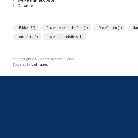
Welke framehoogte?
Garantie
Bikkel
(50)
Gazelle elektrische fiets
(1)
Racefietsen
(1)
da
omafiets
(1)
tweedehands fiets
(1)
© Copyright 2026 Andre Janszen Fietsen
Powered by
Lightspeed