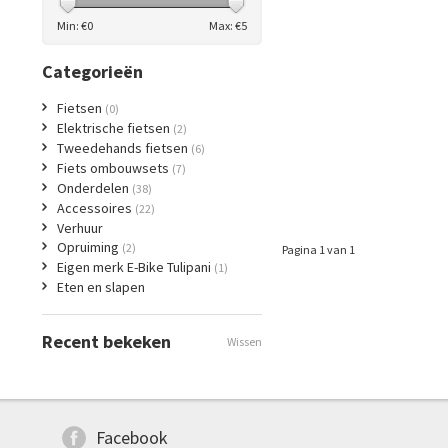
Min: €
0
Max: €
5
Categorieën
Fietsen
(0)
Elektrische fietsen
(2)
Tweedehands fietsen
(6)
Fiets ombouwsets
(7)
Onderdelen
(38)
Accessoires
(22)
Verhuur
Opruiming
(2)
Pagina 1 van 1
Eigen merk E-Bike Tulipani
(1)
Eten en slapen
Recent bekeken
Wissen
Facebook