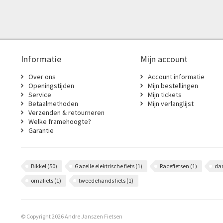
Informatie
Mijn account
Over ons
Account informatie
Openingstijden
Mijn bestellingen
Service
Mijn tickets
Betaalmethoden
Mijn verlanglijst
Verzenden & retourneren
Welke framehoogte?
Garantie
Bikkel
(50)
Gazelle elektrische fiets
(1)
Racefietsen
(1)
da
omafiets
(1)
tweedehands fiets
(1)
© Copyright 2026 Andre Janszen Fietsen