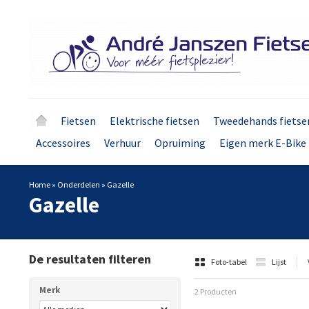
Fietsen
Elektrische fietsen
Tweedehands fietse
Accessoires
Verhuur
Opruiming
Eigen merk E-Bike 
Home
»
Onderdelen
»
Gazelle
Gazelle
De resultaten filteren
Foto-tabel
Lijst
Merk
2 Producten