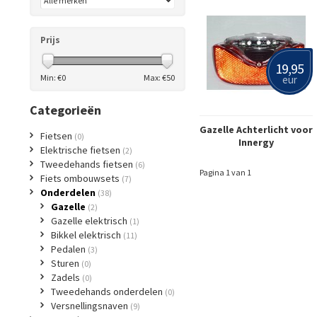
Prijs
19,95
Min: €
0
Max: €
50
eur
Categorieën
Gazelle Achterlicht voor
Fietsen
(0)
Innergy
Elektrische fietsen
(2)
Tweedehands fietsen
(6)
Pagina 1 van 1
Fiets ombouwsets
(7)
Onderdelen
(38)
Gazelle
(2)
Gazelle elektrisch
(1)
Bikkel elektrisch
(11)
Pedalen
(3)
Sturen
(0)
Zadels
(0)
Tweedehands onderdelen
(0)
Versnellingsnaven
(9)