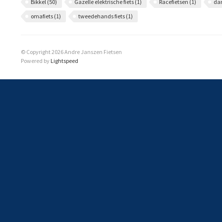
Bikkel
(50)
Gazelle elektrische fiets
(1)
Racefietsen
(1)
da
omafiets
(1)
tweedehands fiets
(1)
© Copyright 2026 Andre Janszen Fietsen
Powered by
Lightspeed