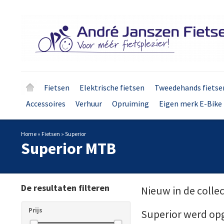
Fietsen
Elektrische fietsen
Tweedehands fietse
Accessoires
Verhuur
Opruiming
Eigen merk E-Bike 
Home
»
Fietsen
»
Superior
Superior MTB
De resultaten filteren
Nieuw in de collec
Prijs
Superior werd opge