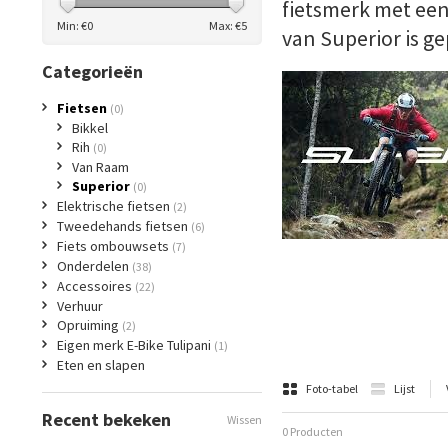
fietsmerk met een
Min: €
0
Max: €
5
van Superior is g
Categorieën
Fietsen
(0)
Bikkel
Rih
(0)
Van Raam
Superior
(0)
Elektrische fietsen
(2)
Tweedehands fietsen
(6)
Fiets ombouwsets
(7)
Onderdelen
(38)
Accessoires
(22)
Verhuur
Opruiming
(2)
Eigen merk E-Bike Tulipani
(1)
Eten en slapen
Foto-tabel
Lijst
Recent bekeken
Wissen
0 Producten