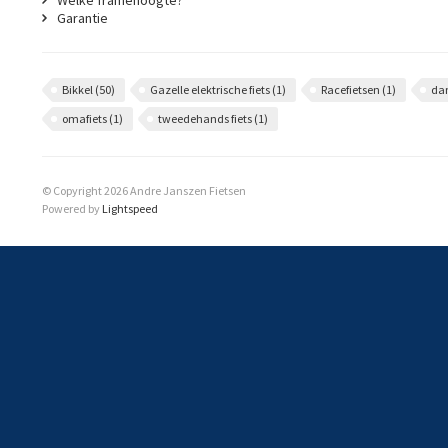
Welke framehoogte?
Garantie
Bikkel
(50)
Gazelle elektrische fiets
(1)
Racefietsen
(1)
da
omafiets
(1)
tweedehands fiets
(1)
© Copyright 2026 Andre Janszen Fietsen
Powered by
Lightspeed