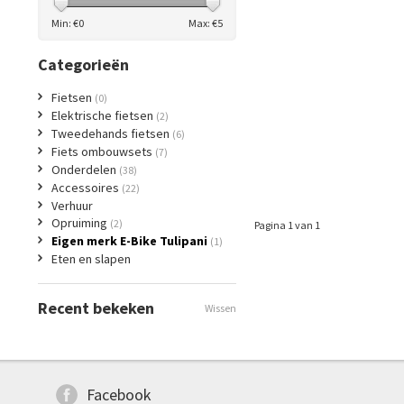
Min: €
0
Max: €
5
Categorieën
Fietsen
(0)
Elektrische fietsen
(2)
Tweedehands fietsen
(6)
Fiets ombouwsets
(7)
Onderdelen
(38)
Accessoires
(22)
Verhuur
Opruiming
(2)
Pagina 1 van 1
Eigen merk E-Bike Tulipani
(1)
Eten en slapen
Recent bekeken
Wissen
Facebook