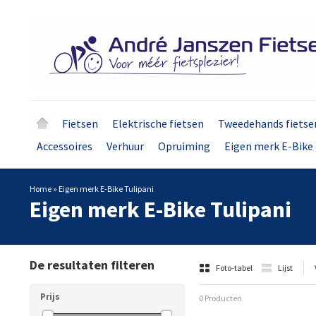
Fietsen
Elektrische fietsen
Tweedehands fietse
Accessoires
Verhuur
Opruiming
Eigen merk E-Bike 
Home
»
Eigen merk E-Bike Tulipani
Eigen merk E-Bike Tulipani
De resultaten filteren
Foto-tabel
Lijst
Prijs
0 Producten