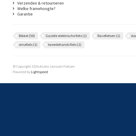
Verzenden & retourneren
Welke framehoogte?
Garantie
Bikkel
(50)
Gazelle elektrische fiets
(1)
Racefietsen
(1)
da
omafiets
(1)
tweedehands fiets
(1)
© Copyright 2026 Andre Janszen Fietsen
Powered by
Lightspeed