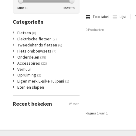
Min: €
0
Max: €
5
Foto-tabel
Lijst
Categorieën
0 Producten
Fietsen
(0)
Elektrische fietsen
(2)
Tweedehands fietsen
(6)
Fiets ombouwsets
(7)
Onderdelen
(38)
Accessoires
(22)
Verhuur
Opruiming
(2)
Eigen merk E-Bike Tulipani
(1)
Eten en slapen
Recent bekeken
Wissen
Pagina 1 van 1