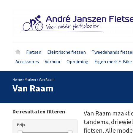
Fietsen
Elektrische fietsen
Tweedehands fietse
Accessoires
Verhuur
Opruiming
Eigen merk E-Bike 
Home
»
Merken
»
Van Raam
Van Raam
De resultaten filteren
Van Raam maakt dr
tandems, driewielt
Prijs
fietsen. Alle model