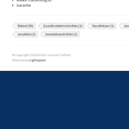
Welke framehoogte?
Garantie
Bikkel
(50)
Gazelle elektrische fiets
(1)
Racefietsen
(1)
da
omafiets
(1)
tweedehands fiets
(1)
© Copyright 2026 Andre Janszen Fietsen
Powered by
Lightspeed