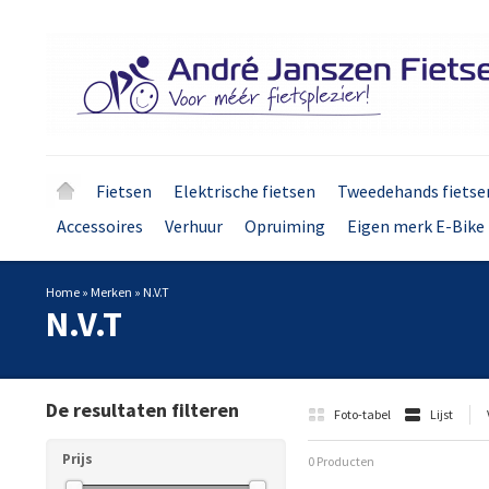
Fietsen
Elektrische fietsen
Tweedehands fietse
Accessoires
Verhuur
Opruiming
Eigen merk E-Bike 
Home
»
Merken
»
N.V.T
N.V.T
De resultaten filteren
Foto-tabel
Lijst
Prijs
0 Producten