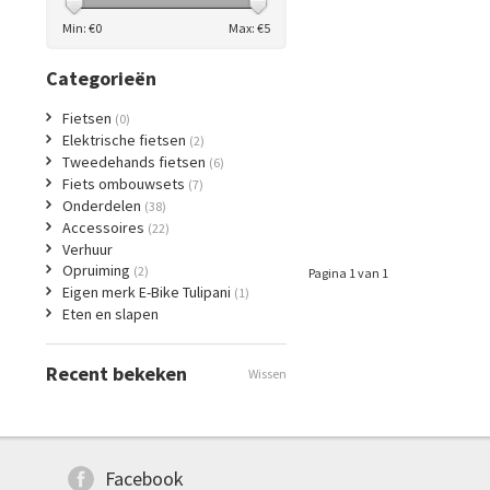
Min: €
0
Max: €
5
Categorieën
Fietsen
(0)
Elektrische fietsen
(2)
Tweedehands fietsen
(6)
Fiets ombouwsets
(7)
Onderdelen
(38)
Accessoires
(22)
Verhuur
Opruiming
(2)
Pagina 1 van 1
Eigen merk E-Bike Tulipani
(1)
Eten en slapen
Recent bekeken
Wissen
Facebook