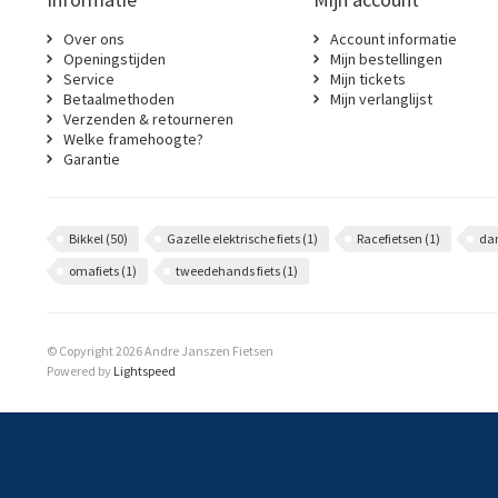
Over ons
Account informatie
Openingstijden
Mijn bestellingen
Service
Mijn tickets
Betaalmethoden
Mijn verlanglijst
Verzenden & retourneren
Welke framehoogte?
Garantie
Bikkel
(50)
Gazelle elektrische fiets
(1)
Racefietsen
(1)
da
omafiets
(1)
tweedehands fiets
(1)
© Copyright 2026 Andre Janszen Fietsen
Powered by
Lightspeed