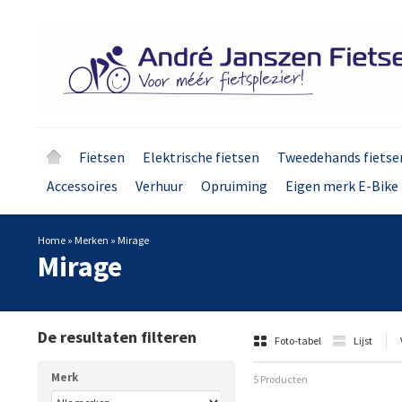
Fietsen
Elektrische fietsen
Tweedehands fietse
Accessoires
Verhuur
Opruiming
Eigen merk E-Bike 
Home
»
Merken
»
Mirage
Mirage
De resultaten filteren
Foto-tabel
Lijst
Merk
5 Producten