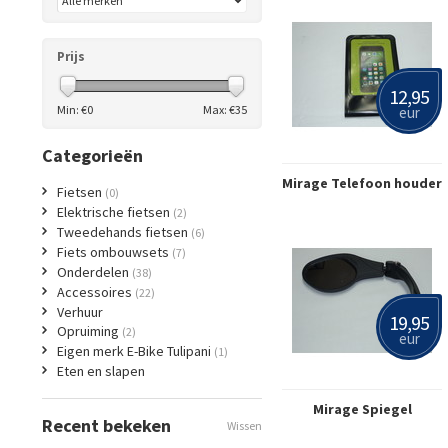
Prijs
12,95
Min: €
0
Max: €
35
eur
Categorieën
Mirage Telefoon houder
Fietsen
(0)
Elektrische fietsen
(2)
Tweedehands fietsen
(6)
Fiets ombouwsets
(7)
Onderdelen
(38)
Accessoires
(22)
Verhuur
19,95
Opruiming
(2)
eur
Eigen merk E-Bike Tulipani
(1)
Eten en slapen
Mirage Spiegel
Recent bekeken
Wissen