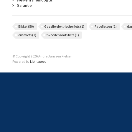
Welke framehoogte?
Garantie
Bikkel
(50)
Gazelle elektrische fiets
(1)
Racefietsen
(1)
da
omafiets
(1)
tweedehands fiets
(1)
© Copyright 2026 Andre Janszen Fietsen
Powered by
Lightspeed