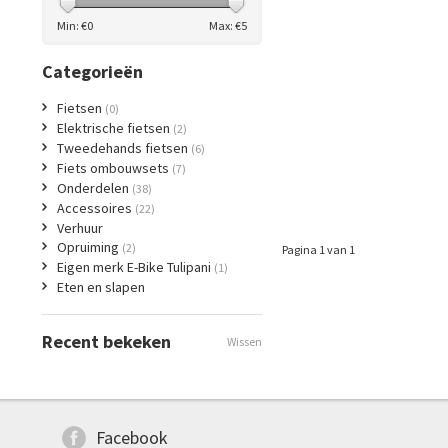
Min: €
0
Max: €
5
Categorieën
Fietsen
(0)
Elektrische fietsen
(2)
Tweedehands fietsen
(6)
Fiets ombouwsets
(7)
Onderdelen
(38)
Accessoires
(22)
Verhuur
Opruiming
(2)
Pagina 1 van 1
Eigen merk E-Bike Tulipani
(1)
Eten en slapen
Recent bekeken
Wissen
Facebook