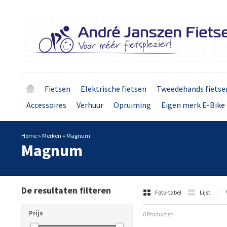
Fietsen
Elektrische fietsen
Tweedehands fietse
Accessoires
Verhuur
Opruiming
Eigen merk E-Bike 
Home
»
Merken
»
Magnum
Magnum
De resultaten filteren
Foto-tabel
Lijst
Prijs
0 Producten