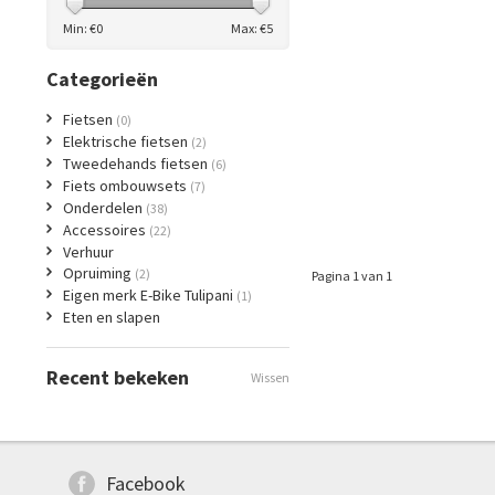
Min: €
0
Max: €
5
Categorieën
Fietsen
(0)
Elektrische fietsen
(2)
Tweedehands fietsen
(6)
Fiets ombouwsets
(7)
Onderdelen
(38)
Accessoires
(22)
Verhuur
Opruiming
(2)
Pagina 1 van 1
Eigen merk E-Bike Tulipani
(1)
Eten en slapen
Recent bekeken
Wissen
Facebook