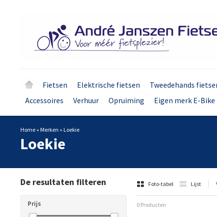
Fietsen
Elektrische fietsen
Tweedehands fietse
Accessoires
Verhuur
Opruiming
Eigen merk E-Bike 
Home
»
Merken
»
Loekie
Loekie
De resultaten filteren
Foto-tabel
Lijst
Prijs
0 Producten