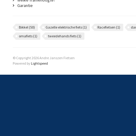
Welke framehoogte?
Garantie
Bikkel
(50)
Gazelle elektrische fiets
(1)
Racefietsen
(1)
da
omafiets
(1)
tweedehands fiets
(1)
© Copyright 2026 Andre Janszen Fietsen
Powered by
Lightspeed