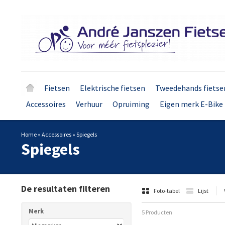
Fietsen
Elektrische fietsen
Tweedehands fietse
Accessoires
Verhuur
Opruiming
Eigen merk E-Bike 
Home
»
Accessoires
»
Spiegels
Spiegels
De resultaten filteren
Foto-tabel
Lijst
Merk
5 Producten