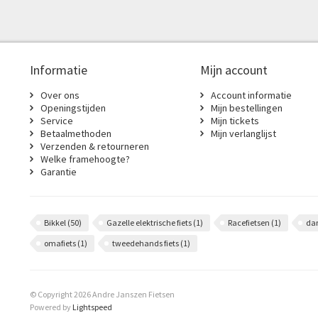
Informatie
Mijn account
Over ons
Account informatie
Openingstijden
Mijn bestellingen
Service
Mijn tickets
Betaalmethoden
Mijn verlanglijst
Verzenden & retourneren
Welke framehoogte?
Garantie
Bikkel
(50)
Gazelle elektrische fiets
(1)
Racefietsen
(1)
da
omafiets
(1)
tweedehands fiets
(1)
© Copyright 2026 Andre Janszen Fietsen
Powered by
Lightspeed