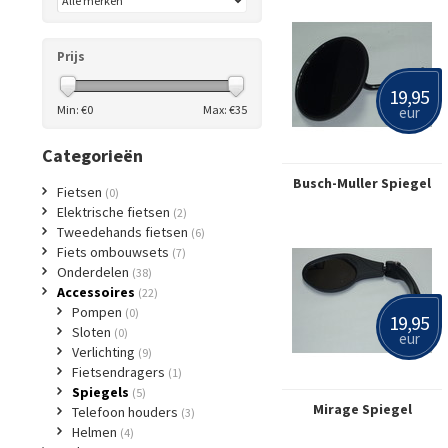
Prijs
19,95
Min: €
0
Max: €
35
eur
Categorieën
Busch-Muller Spiegel
Fietsen
(0)
Elektrische fietsen
(2)
Tweedehands fietsen
(6)
Fiets ombouwsets
(7)
Onderdelen
(38)
Accessoires
(22)
Pompen
(0)
19,95
Sloten
(0)
eur
Verlichting
(9)
Fietsendragers
(1)
Spiegels
(5)
Mirage Spiegel
Telefoon houders
(3)
Helmen
(4)